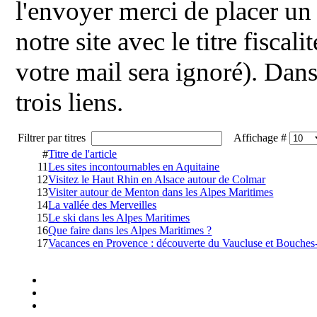
l'envoyer merci de placer un 
notre site avec le titre fiscal
votre mail sera ignoré). Dans
trois liens.
Filtrer par titres
Affichage #
#
Titre de l'article
11
Les sites incontournables en Aquitaine
12
Visitez le Haut Rhin en Alsace autour de Colmar
13
Visiter autour de Menton dans les Alpes Maritimes
14
La vallée des Merveilles
15
Le ski dans les Alpes Maritimes
16
Que faire dans les Alpes Maritimes ?
17
Vacances en Provence : découverte du Vaucluse et Bouche